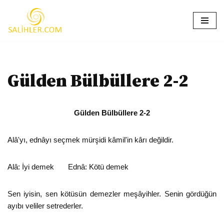
İçeriğe
geç
Gülden Bülbüllere 2-2
Gülden Bülbüllere 2-2
Alâ'yı, ednâyı seçmek mürşidi kâmil'in kârı değildir.
Alâ: İyi demek Ednâ: Kötü demek
Sen iyisin, sen kötüsün demezler meşâyihler. Senin gördüğün
ayıbı veliler setrederler.