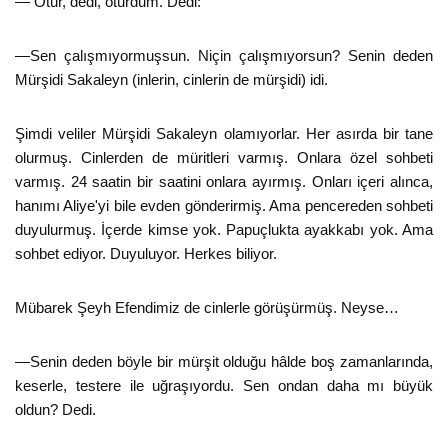
— Otur, dedi, oturdum. Dedi:
—Sen çalışmıyormuşsun. Niçin çalışmıyorsun? Senin deden
Mürşidi Sakaleyn (inlerin, cinlerin de mürşidi) idi.
Şimdi veliler Mürşidi Sakaleyn olamıyorlar. Her asırda bir tane
olurmuş. Cinlerden de müritleri varmış. Onlara özel sohbeti
varmış. 24 saatin bir saatini onlara ayırmış. Onları içeri alınca,
hanımı Aliye'yi bile evden gönderirmiş. Ama pencereden sohbeti
duyulurmuş. İçerde kimse yok. Papuçlukta ayakkabı yok. Ama
sohbet ediyor. Duyuluyor. Herkes biliyor.
Mübarek Şeyh Efendimiz de cinlerle görüşürmüş. Neyse…
—Senin deden böyle bir mürşit olduğu hâlde boş zamanlarında,
keserle, testere ile uğraşıyordu. Sen ondan daha mı büyük
oldun? Dedi.