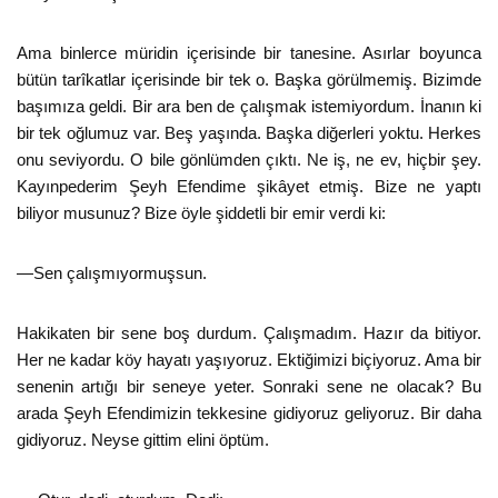
Ama binlerce müridin içerisinde bir tanesine. Asırlar boyunca
bütün tarîkatlar içerisinde bir tek o. Başka görülmemiş. Bizimde
başımıza geldi. Bir ara ben de çalışmak istemiyordum. İnanın ki
bir tek oğlumuz var. Beş yaşında. Başka diğerleri yoktu. Herkes
onu seviyordu. O bile gönlümden çıktı. Ne iş, ne ev, hiçbir şey.
Kayınpederim Şeyh Efendime şikâyet etmiş. Bize ne yaptı
biliyor musunuz? Bize öyle şiddetli bir emir verdi ki:
—Sen çalışmıyormuşsun.
Hakikaten bir sene boş durdum. Çalışmadım. Hazır da bitiyor.
Her ne kadar köy hayatı yaşıyoruz. Ektiğimizi biçiyoruz. Ama bir
senenin artığı bir seneye yeter. Sonraki sene ne olacak? Bu
arada Şeyh Efendimizin tekkesine gidiyoruz geliyoruz. Bir daha
gidiyoruz. Neyse gittim elini öptüm.