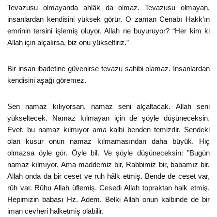
Tevazusu olmayanda ahlâk da olmaz. Tevazusu olmayan,
insanlardan kendisini yüksek görür. O zaman Cenabı Hakk’ın
emrinin tersini işlemiş oluyor. Allah ne buyuruyor? “Her kim ki
Allah için alçalırsa, biz onu yükseltiriz.”
Bir insan ibadetine güvenirse tevazu sahibi olamaz. İnsanlardan
kendisini aşağı göremez.
Sen namaz kılıyorsan, namaz seni alçaltacak. Allah seni
yükseltecek. Namaz kılmayan için de şöyle düşüneceksin.
Evet, bu namaz kılmıyor ama kalbi benden temizdir. Sendeki
olan kusur onun namaz kılmamasından daha büyük. Hiç
olmazsa öyle gör. Öyle bil. Ve şöyle düşüneceksin: "Bugün
namaz kılmıyor. Ama maddemiz bir, Rabbimiz bir, babamız bir.
Allah onda da bir ceset ve ruh hâlk etmiş. Bende de ceset var,
rûh var. Rûhu Allah üflemiş. Cesedi Allah topraktan halk etmiş.
Hepimizin babası Hz. Adem. Belki Allah onun kalbinde de bir
iman cevheri halketmiş olabilir.