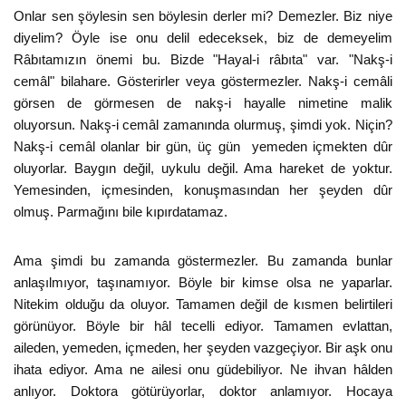
Onlar sen şöylesin sen böylesin derler mi? Demezler. Biz niye
diyelim? Öyle ise onu delil edeceksek, biz de demeyelim
Râbıtamızın önemi bu. Bizde "Hayal-i râbıta" var. "Nakş-i
cemâl" bilahare. Gösterirler veya göstermezler. Nakş-i cemâli
görsen de görmesen de nakş-i hayalle nimetine malik
oluyorsun. Nakş-i cemâl zamanında olurmuş, şimdi yok. Niçin?
Nakş-i cemâl olanlar bir gün, üç gün yemeden içmekten dûr
oluyorlar. Baygın değil, uykulu değil. Ama hareket de yoktur.
Yemesinden, içmesinden, konuşmasından her şeyden dûr
olmuş. Parmağını bile kıpırdatamaz.
Ama şimdi bu zamanda göstermezler. Bu zamanda bunlar
anlaşılmıyor, taşınamıyor. Böyle bir kimse olsa ne yaparlar.
Nitekim olduğu da oluyor. Tamamen değil de kısmen belirtileri
görünüyor. Böyle bir hâl tecelli ediyor. Tamamen evlattan,
aileden, yemeden, içmeden, her şeyden vazgeçiyor. Bir aşk onu
ihata ediyor. Ama ne ailesi onu güdebiliyor. Ne ihvan hâlden
anlıyor. Doktora götürüyorlar, doktor anlamıyor. Hocaya