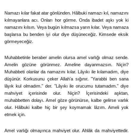
Namazı kılar fakat atar gönlünden. Hâlbuki namazı kıl, namazını
kılmayanlara acı. Onları hor görme. Onda ibadet aşkı yok ki
namazını kılsın. Veya bugün kılmazsa yarın kılar. Veya namaza
başlarsa bu benden iyi olur diye düşüneceğiz. Kimsede eksik
görmeyeceğiz.
Muhabbetinle beraber amelin olursa amel varlığı olmaz sende.
Amelin gözüne görünmez. Ameline dayanmazsın. Niçin?
Muhabbeti olanlar da namazını kılar. Lâyıkı ile kılamadım, diye
düşünür. Korkusunu çeker Allah'a sığınır. "Yarabbi ben sana
lâyık kul olmadım." der. "Lâyıkı ile orucumu tutamadım." diye
mahviyet içerisinde olur. Niçin? İçerisindeki aşktan,
muhabbetten dolayı. Amel göze görünürse, kalbe gelirse varlık
olur. Hâlbuki kalbe hiç bir şey koymamak lâzım. Ameli yok
etmek için.
Amel varlığı olmayınca mahviyet olur. Ahlâk da mahviyettedir.