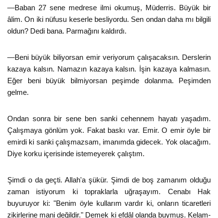
—Baban 27 sene medrese ilmi okumuş, Müderris. Büyük bir
âlim. On iki nüfusu keserle besliyordu. Sen ondan daha mı bilgili
oldun? Dedi bana. Parmağını kaldırdı.
—Beni büyük biliyorsan emir veriyorum çalışacaksın. Derslerin
kazaya kalsın. Namazın kazaya kalsın. İşin kazaya kalmasın.
Eğer beni büyük bilmiyorsan peşimde dolanma. Peşimden
gelme.
Ondan sonra bir sene ben sanki cehennem hayatı yaşadım.
Çalışmaya gönlüm yok. Fakat baskı var. Emir. O emir öyle bir
emirdi ki sanki çalışmazsam, imanımda gidecek. Yok olacağım.
Diye korku içerisinde istemeyerek çalıştım.
Şimdi o da geçti. Allah'a şükür. Şimdi de boş zamanım olduğu
zaman istiyorum ki topraklarla uğraşayım. Cenabı Hak
buyuruyor ki: "Benim öyle kullarım vardır ki, onların ticaretleri
zikirlerine mani değildir." Demek ki efdâl olanda buymuş. Kelam-