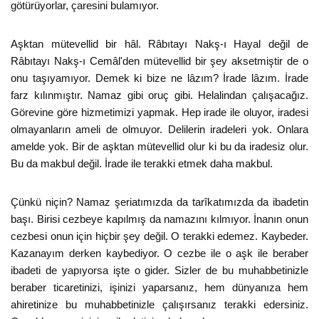
götürüyorlar, çaresini bulamıyor.
Aşktan mütevellid bir hâl. Râbıtayı Nakş-ı Hayal değil de
Râbıtayı Nakş-ı Cemâl'den mütevellid bir şey aksetmiştir de o
onu taşıyamıyor. Demek ki bize ne lâzım? İrade lâzım. İrade
farz kılınmıştır. Namaz gibi oruç gibi. Helalindan çalışacağız.
Görevine göre hizmetimizi yapmak. Hep irade ile oluyor, iradesi
olmayanların ameli de olmuyor. Delilerin iradeleri yok. Onlara
amelde yok. Bir de aşktan mütevellid olur ki bu da iradesiz olur.
Bu da makbul değil. İrade ile terakki etmek daha makbul.
Çünkü niçin? Namaz şeriatımızda da tarîkatımızda da ibadetin
başı. Birisi cezbeye kapılmış da namazını kılmıyor. İnanın onun
cezbesi onun için hiçbir şey değil. O terakki edemez. Kaybeder.
Kazanayım derken kaybediyor. O cezbe ile o aşk ile beraber
ibadeti de yapıyorsa işte o gider. Sizler de bu muhabbetinizle
beraber ticaretinizi, işinizi yaparsanız, hem dünyanıza hem
ahiretinize bu muhabbetinizle çalışırsanız terakki edersiniz.