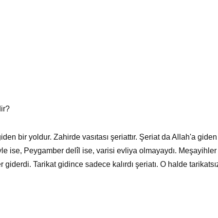
dir?
'a giden bir yoldur. Zahirde vasıtası şeriattır. Şeriat da Allah'a gi
Öyle ise, Peygamber delîl ise, varisi evliya olmayaydı. Meşayihle
derdi. Tarikat gidince sadece kalırdı şeriatı. O halde tarikatsı