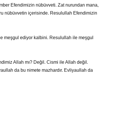
amber Efendimizin nübüvveti. Zat nurundan mana,
uru nübüvvetin içerisinde. Resulullah Efendimizin
le meşgul ediyor kalbini. Resulullah ile meşgul
imiz Allah mı? Değil. Cismi ile Allah değil.
iyaullah da bu nimete mazhardır. Evliyaullah da