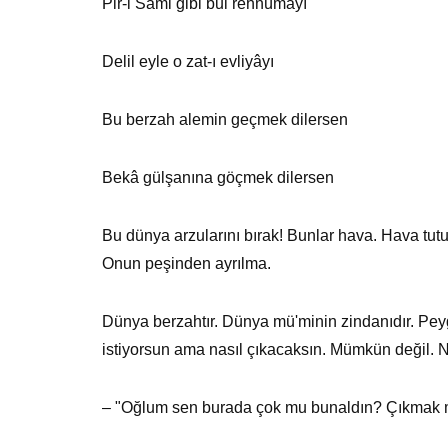
Pir-i Sami gibi bul rehnümayı
Delil eyle o zat-ı evliyâyı
Bu berzah alemin geçmek dilersen
Bekâ gülşanına göçmek dilersen
Bu dünya arzularını bırak! Bunlar hava. Hava tutu
Onun peşinden ayrılma.
Dünya berzahtır. Dünya mü'minin zindanıdır. Peyga
istiyorsun ama nasıl çıkacaksın. Mümkün değil. N
– "Oğlum sen burada çok mu bunaldın? Çıkmak mı