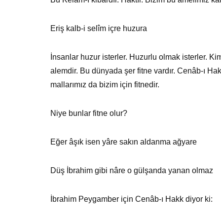
Eriş kalb-i selîm içre huzura
İnsanlar huzur isterler. Huzurlu olmak isterler. K
alemdir. Bu dünyada şer fitne vardır. Cenâb-ı Ha
mallarımız da bizim için fitnedir.
Niye bunlar fitne olur?
Eğer âşık isen yâre sakın aldanma ağyare
Düş İbrahim gibi nâre o gülşanda yanan olmaz
İbrahim Peygamber için Cenâb-ı Hakk diyor ki: