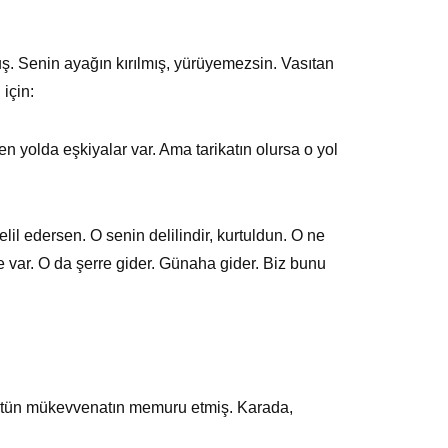
lmuş. Senin ayağın kırılmış, yürüyemezsin. Vasıtan
için:
giden yolda eşkiyalar var. Ama tarikatın olursa o yol
lil edersen. O senin delilindir, kurtuldun. O ne
yyie var. O da şerre gider. Günaha gider. Biz bunu
bütün mükevvenatın memuru etmiş. Karada,