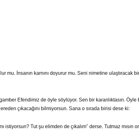
lur mu. İnsanın karnını doyurur mu. Seni nimetine ulaştıracak bir
mber Efendimiz de öyle söylüyor. Sen bir karanlıktasın. Öyle bir
ereden çıkacağını bilmiyorsun. Sana o sırada birisi dese ki:
 istiyorsun? Tut şu elimden de çıkalım" derse. Tutmaz mısın o