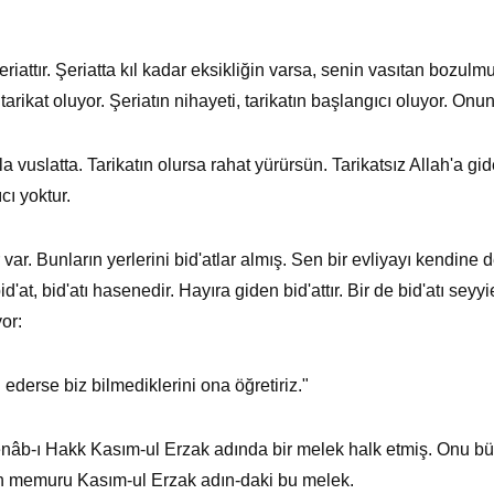
şeriattır. Şeriatta kıl kadar eksikliğin varsa, senin vasıtan bozu
ikat oluyor. Şeriatın nihayeti, tarikatın başlangıcı oluyor. Onun 
le bila vuslatta. Tarikatın olursa rahat yürürsün. Tarikatsız Allah'a 
cı yoktur.
. Bunların yerlerini bid'atlar almış. Sen bir evliyayı kendine de
 bid'at, bid'atı hasenedir. Hayıra giden bid'attır. Bir de bid'atı se
or:
l ederse biz bilmediklerini ona öğretiriz."
Cenâb-ı Hakk Kasım-ul Erzak adında bir melek halk etmiş. Onu 
rın memuru Kasım-ul Erzak adın-daki bu melek.