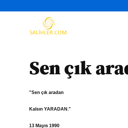
İçeriğe
geç
Sen çık ar
"Sen çık aradan
Kalsın YARADAN."
13 Mayıs 1990