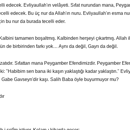
li edecek. Evliyaullah'ın velâyeti. Sıfat nurundan mana, Peyg
celli edecek. Bu üç nur da Allah'ın nuru. Evliyaullah'ın esma n
in bu nur da burada tecelli eder.
Kalbini tamamen boşaltmış. Kalbinden herşeyi çıkartmış. Allah i
n de birbirinden farkı yok… Aynı da değil, Gayrı da değil.
, zatıdır. Sıfattan mana Peygamber Efendimizdir. Peygamber Efend
 ki: "Habibim sen bana iki kaşın yaklaştığı kadar yaklaştın." Evl
'ın Gabe Gavseyn'dir kaşı. Salih Baba öyle buyurmuyor mu?
ır
b-i selîm istiyor. Kelam-ı kibarda geçer: