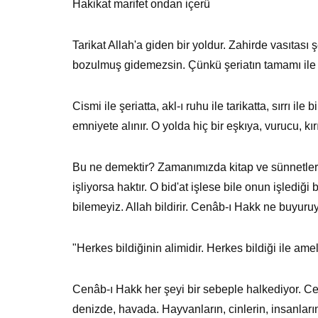
Hakikat marifet ondan içerü
Tarikat Allah'a giden bir yoldur. Zahirde vasıtası 
bozulmuş gidemezsin. Çünkü şeriatın tamamı ile tar
Cismi ile şeriatta, akl-ı ruhu ile tarikatta, sırrı i
emniyete alınır. O yolda hiç bir eşkıya, vurucu, kırı
Bu ne demektir? Zamanımızda kitap ve sünnetler var
işliyorsa haktır. O bid'at işlese bile onun işlediği
bilemeyiz. Allah bildirir. Cenâb-ı Hakk ne buyuruy
"Herkes bildiğinin alimidir. Herkes bildiği ile ame
Cenâb-ı Hakk her şeyi bir sebeple halkediyor. 
denizde, havada. Hayvanların, cinlerin, insanla