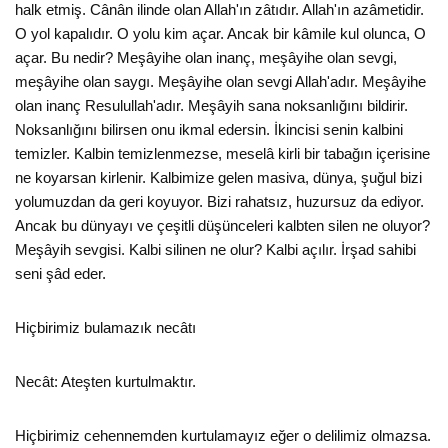
halk etmiş. Cânân ilinde olan Allah'ın zâtıdır. Allah'ın azâmetidir.
O yol kapalıdır. O yolu kim açar. Ancak bir kâmile kul olunca, O
açar. Bu nedir? Meşâyihe olan inanç, meşâyihe olan sevgi,
meşâyihe olan saygı. Meşâyihe olan sevgi Allah'adır. Meşâyihe
olan inanç Resulullah'adır. Meşâyih sana noksanlığını bildirir.
Noksanlığını bilirsen onu ikmal edersin. İkincisi senin kalbini
temizler. Kalbin temizlenmezse, meselâ kirli bir tabağın içerisine
ne koyarsan kirlenir. Kalbimize gelen masiva, dünya, şuğul bizi
yolumuzdan da geri koyuyor. Bizi rahatsız, huzursuz da ediyor.
Ancak bu dünyayı ve çeşitli düşünceleri kalbten silen ne oluyor?
Meşâyih sevgisi. Kalbi silinen ne olur? Kalbi açılır. İrşad sahibi
seni şâd eder.
Hiçbirimiz bulamazık necâtı
Necât: Ateşten kurtulmaktır.
Hiçbirimiz cehennemden kurtulamayız eğer o delilimiz olmazsa.