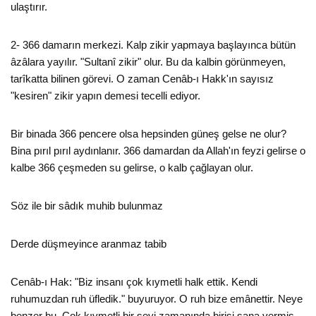
ulaştırır.
2- 366 damarın merkezi. Kalp zikir yapmaya başlayınca bütün
âzâlara yayılır. "Sultanî zikir" olur. Bu da kalbin görünmeyen,
tarîkatta bilinen görevi. O zaman Cenâb-ı Hakk'ın sayısız
"kesiren" zikir yapın demesi tecelli ediyor.
Bir binada 366 pencere olsa hepsinden güneş gelse ne olur?
Bina pırıl pırıl aydınlanır. 366 damardan da Allah'ın feyzi gelirse o
kalbe 366 çeşmeden su gelirse, o kalb çağlayan olur.
Söz ile bir sâdık muhib bulunmaz
Derde düşmeyince aranmaz tabib
Cenâb-ı Hak: "Biz insanı çok kıymetli halk ettik. Kendi
ruhumuzdan ruh üfledik." buyuruyor. O ruh bize emânettir. Neye
benzer bu. Çok kıymetli bir şeyi zamanında birisi sana vermiş.