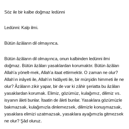
Söz ile bir kalbe doğmaz ledünni
Ledünni: Kalp ilmi.
Bütün âzâların dil olmayınca.
Bütün âzâların dil olmayınca, onun kalbinden ledünni ilmi
doğmaz. Bütün âzâları yasaklardan korumaktır. Bütün âzâları
Allah'a yönelt-mek, Allah'a itaat ettirmektir. O zaman ne olur?
Allah'ın inâyeti ile, Allah'ın hidâyeti ile, bir mürşidin himmeti ile ne
olur? Âzâların zikir yapar, bir de var ki zâhir şeriatta bu âzâları
yasaklardan korumak. Elimiz, gözümüz, kulağımız, dilimiz vs.
isyanın âleti bunlar. İtaatin de âleti bunlar. Yasaklara gözümüzle
bakmazsak, kulağımızla dinlemezsek, dilimizle konuşmazsak,
yasaklara elimizi uzatmazsak, yasaklara ayağımızla gitmezsek
ne olur? Şâd oluruz.