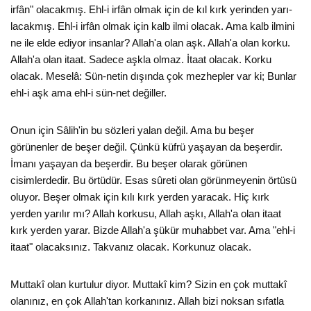
irfân" olacakmış. Ehl-i irfân olmak için de kıl kırk yerinden yarı-
lacakmış. Ehl-i irfân olmak için kalb ilmi olacak. Ama kalb ilmini
ne ile elde ediyor insanlar? Allah'a olan aşk. Allah'a olan korku.
Allah'a olan itaat. Sadece aşkla olmaz. İtaat olacak. Korku
olacak. Meselâ: Sün-netin dışında çok mezhepler var ki; Bunlar
ehl-i aşk ama ehl-i sün-net değiller.
Onun için Sâlih'in bu sözleri yalan değil. Ama bu beşer
görünenler de beşer değil. Çünkü küfrü yaşayan da beşerdir.
İmanı yaşayan da beşerdir. Bu beşer olarak görünen
cisimlerdedir. Bu örtüdür. Esas sûreti olan görünmeyenin örtüsü
oluyor. Beşer olmak için kılı kırk yerden yaracak. Hiç kırk
yerden yarılır mı? Allah korkusu, Allah aşkı, Allah'a olan itaat
kırk yerden yarar. Bizde Allah'a şükür muhabbet var. Ama "ehl-i
itaat" olacaksınız. Takvanız olacak. Korkunuz olacak.
Muttakî olan kurtulur diyor. Muttakî kim? Sizin en çok muttakî
olanınız, en çok Allah'tan korkanınız. Allah bizi noksan sıfatla