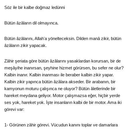
Söz ile bir kalbe doğmaz ledünni
Bütün âzâların dil olmayınca.
Bütün âzâlarını, Allah'a yönelteceksin. Dilden manâ zikir, bütün
âzâların zikir yapacak.
Zâhir şeriata göre bütün âzâlarını yasaklardan korursan, bir de
meşâyihe inanırsan, şeyhine hizmet görürsen, bu sefer ne olur?
Kalbin inanır. Kalbin inanması ile beraber kalbin zikir yapar.
Kalbin zikir yapınca bütün âzâlara akseder. Bir arabanın, bir
kamyonun moturu çalışınca ne oluyor? Bütün âletlerinde bir
hareket meydana geliyor. Motor çalışmazsa eğer, hiçbir yerde
ses yok, hareket yok. İşte insanların kalbi de bir motor. Ama iki
görevi var:
1- Görünen zâhir görevi. Vücudun kanını toplar ve damarlara