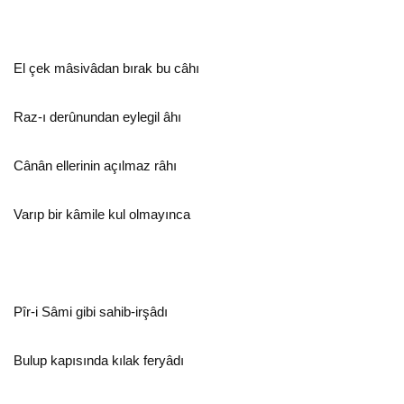
El çek mâsivâdan bırak bu câhı
Raz-ı derûnundan eylegil âhı
Cânân ellerinin açılmaz râhı
Varıp bir kâmile kul olmayınca
Pîr-i Sâmi gibi sahib-irşâdı
Bulup kapısında kılak feryâdı