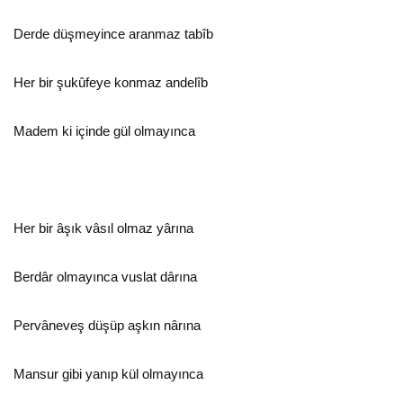
Derde düşmeyince aranmaz tabîb
Her bir şukûfeye konmaz andelîb
Madem ki içinde gül olmayınca
Her bir âşık vâsıl olmaz yârına
Berdâr olmayınca vuslat dârına
Pervâneveş düşüp aşkın nârına
Mansur gibi yanıp kül olmayınca