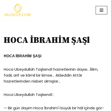
İçeriğe
geç
HOCA İBRAHİM ŞAŞl
HOCA İBRAHİM ŞAŞl
Hoca Ubeydullah Taşkendî hazretlerinin dayısı.. Âlim,
fadıl, arif ve kâmil bir kimse… Alâeddin Attâr
hazretlerinden nisbet almışlar…
Hoca Ubeydullah Taşkendî :
— Bir gün dayım Hoca İbrahim'i büyük bir hâl içinde gör­