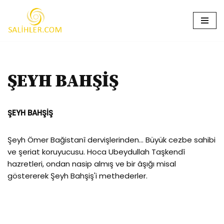
İçeriğe
geç
ŞEYH BAHŞİŞ
ŞEYH BAHŞİŞ
Şeyh Ömer Bağistanî dervişlerinden… Büyük cezbe sahibi
ve şeriat koruyucusu. Hoca Ubeydullah Taşkendî
hazretleri, on­dan nasip almış ve bir âşığı misal
göstererek Şeyh Bahşiş'i methederler.