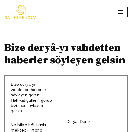
İçeriğe
geç
Bize deryâ-yı vahdetten
haberler söyleyen gelsin
Bize deryâ-yı
vahdetten haberler
söyleyen gelsin
Hakîkat güllerin görüp
bizi mest eyleyen
gelsin
Derya: Deniz.
Ne bilsin hâl-i aşkı
mekteb-i irfana