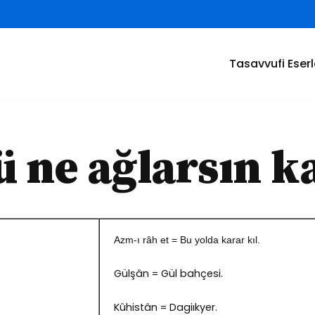
Tasavvufi Eserl
 ne ağlarsın k
Azm-ı râh et = Bu yolda karar kıl.
Gülşân = Gül bahçesi.
Kûhistân = Dagiıkyer.