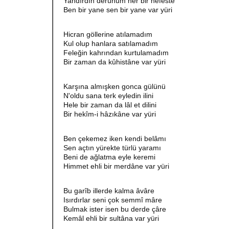
Yandırdın derûnum her bir nefeste
Ben bir yane sen bir yane var yüri
Hicran göllerine atılamadım
Kul olup hanlara satılamadım
Feleğin kahrından kurtulamadım
Bir zaman da kûhistâne var yüri
Karşına almışken gonca gülünü
N'oldu sana terk eyledin ilini
Hele bir zaman da lâl et dilini
Bir hekîm-i hâzıkâne var yüri
Ben çekemez iken kendi belâmı
Sen açtın yürekte türlü yaramı
Beni de ağlatma eyle keremi
Himmet ehli bir merdâne var yüri
Bu garîb illerde kalma âvâre
Isırdırlar seni çok semmî mâre
Bulmak ister isen bu derde çâre
Kemâl ehli bir sultâna var yüri