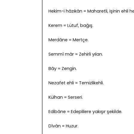
Hekim-i hâzıkân = Maharetli, işinin ehli h
Kerem = Lütuf, bağış.
Merdâne = Mertçe.
Semmî mâr = Zehirli yılan.
Bây = Zengin.
Nezafet ehli = Temizlikehli.
Külhan = Serseri.
Edibâne = Edeplilere yakışır şekilde.
Dîvân = Huzur.