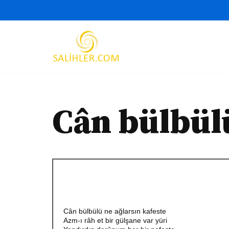
İçeriğe
geç
Cân bülbülü
Cân bülbülü ne ağlarsın kafeste
Azm-ı râh et bir gülşane var yüri