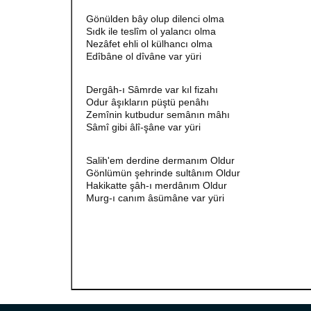
Gönülden bây olup dilenci olma
Sıdk ile teslîm ol yalancı olma
Nezâfet ehli ol külhancı olma
Edîbâne ol dîvâne var yüri
Dergâh-ı Sâmrde var kıl fizahı
Odur âşıkların püştü penâhı
Zemînin kutbudur semânın mâhı
Sâmî gibi âlî-şâne var yüri
Salih'em derdine dermanım Oldur
Gönlümün şehrinde sultânım Oldur
Hakikatte şâh-ı merdânım Oldur
Murg-ı canım âsümâne var yüri