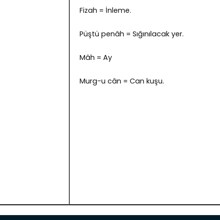
Fizah = İnleme.
Püştü penâh = Sığınılacak yer.
Mâh = Ay
Murg-u cân = Can kuşu.