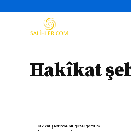
İçeriğe
geç
Hakîkat şe
Hakîkat şehrinde bir güzel gördüm