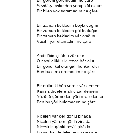
Bir göreni göremedim ne çâre
Sevdâ-yı aşkından yanıp kül oldum
Bir bilen yok soramadım ne çâre
Bir zaman bekledim Leylâ dağını
Bir zaman bekledim gül budağını
Bir zaman bekledim yâr otağını
Vâsıl-ı yâr olamadım ne çâre
Andelîbin işi âh u zâr olur
O nasıl güldür ki tezce hâr olur
Bir gönül kul olur gâh hünkâr olur
Ben bu sırra eremedim ne çâre
Bir gülün ki hân vardır yâr demem
Kansız dîdelere âh u zâr demem
Yüzünü görmeden yârim var demem
Ben bu yâri bulamadım ne çâre
Niceleri yâr der gönlü binada
Niceleri yâr der gönlü zinada
Nicesinin gönlü bey'ü şirâ'da
Bu yâr kimdir bilemedim ne çâre