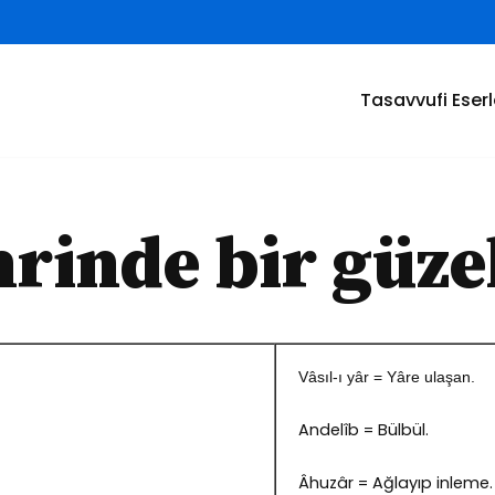
Tasavvufi Eserl
hrinde bir güz
Vâsıl-ı yâr = Yâre ulaşan.
Andelîb = Bülbül.
Âhuzâr = Ağlayıp inleme.