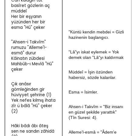
Can kulağın tut
basîret gözlerin aç
müddeî
Her bir eşyanın
yüzünden her bir
esma "Hû" çeker
"Küntü kendin mebdei = Gizli
hazinenin başlangıcı.
"Ahsen-i Takvîm"
rumuzu "Alleme'l-
"Lâ"yı iskat eylemek = Yok
esmâ" durur
demek olan "Lâ"yı kaldırmak
Kâinatın zübdesi
Mahbûb-ı Mevlâ "Hû"
çeker
Müddeî = İşin özünden
habersiz, sözde kalanlar.
Çık anâsır
gömleğinden gir
Esma = İsimler.
hüviyyet şehrine (1)
Yek nefes kılmış ihata
zîr ü bâlâ "Hû" çeker
Ahsen-i Takvîm = "Biz insanı
(2)
en güzel şekilde yarattık"
(Tîn Suresi: 4).
Hâki bâdı âbı âteş
sen ne sandın zâhidâ
Alleme'l-esmâ = "Âdem'e