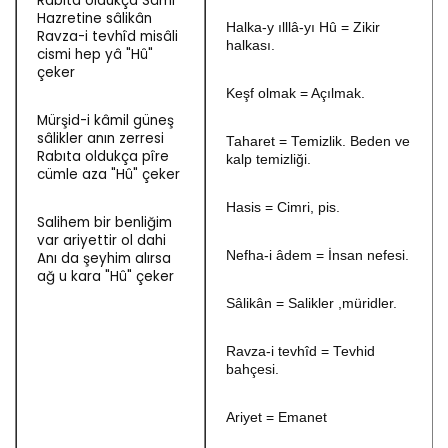
Rabıta oldukça Sâmî
Hazretine sâlikân
Halka-y ılllâ-yı Hû = Zikir
Ravza-i tevhîd misâli
halkası.
cismi hep yâ "Hû"
çeker
Keşf olmak = Açılmak.
Mürşid-i kâmil güneş
sâlikler anın zerresi
Taharet = Temizlik. Beden ve
Rabıta oldukça pîre
kalp temizliği.
cümle aza "Hû" çeker
Hasis = Cimri, pis.
Salihem bir benliğim
var ariyettir ol dahi
Nefha-i âdem = İnsan nefesi.
Anı da şeyhim alırsa
ağ u kara "Hû" çeker
Sâlikân = Salikler ,müridler.
Ravza-i tevhîd = Tevhid
bahçesi.
Ariyet = Emanet