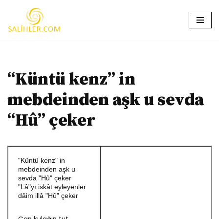
İçeriğe
geç
“Küntü kenz” in
mebdeinden aşk u sevda
“Hû” çeker
"Küntü kenz" in
mebdeinden aşk u
sevda "Hû" çeker
"Lâ"yı iskât eyleyenler
dâim illâ "Hû" çeker