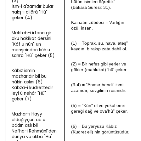
(3)
bütün isimleri öğrettik"
İsm-i a'zamdır bular
(Bakara Suresi: 31).
nakş-ı dilârâ "Hû"
çeker (4)
Kainatın zübdesi = Varlığın
özü, insan.
Mekteb-i irfana gir
oku hakîkat dersini
(1) = Toprak, su, hava, ateş"
"Kâf u nûn" un
kaydını bırakıp zata dahil ol.
menşeinden kûh u
sahra "Hû" çeker (5)
(2) = Bir nefes gibi yerler ve
gökler (mahlukat) 'hû' çeker.
Kâbız ismin
mazharıdır bil bu
hâkin aslını (6)
(3-4) = "Anasır bendi" ismi
Kabza-i kudrettedir
azamdır, sevgilinin resmidir.
leyi ü nehâr "Hû"
çeker (7)
(5) = "Kün" ol ve yokol emri
gereği dağ ve ova'hû" çeker.
Mazhar-ı Hayy
olduğiyçün âb u
bâdın aslı bil
(6) = Bu yeryüzü Kâbız
Nefha-i Rahmânî'den
(Kudret eli) nin görüntüsüdür.
dünyâ vü ukbâ "Hû"