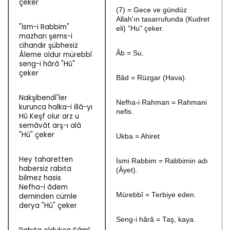
çeker
(7) = Gece ve gündüz
Allah'ın tasarrufunda (Kudret
"İsm-i Rabbim"
eli) "Hu" çeker.
mazharı şems-i
cihandır şübhesiz
Âb = Su.
Âleme oldur mürebbî
seng-i hârâ "Hû"
çeker
Bâd = Rüzgar (Hava).
Nakşibendî'ler
Nefha-i Rahman = Rahmani
kurunca halka-i illâ-yı
nefis.
Hû Keşf olur arz u
semâvât arş-ı alâ
"Hû" çeker
Ukba = Ahiret
Hey taharetten
İsmi Rabbim = Rabbimin adı
habersiz rabıta
(Âyet).
bilmez hasis
Nefha-i âdem
Mürebbî = Terbiye eden.
deminden cümle
derya "Hû" çeker
Seng-i hârâ = Taş, kaya.