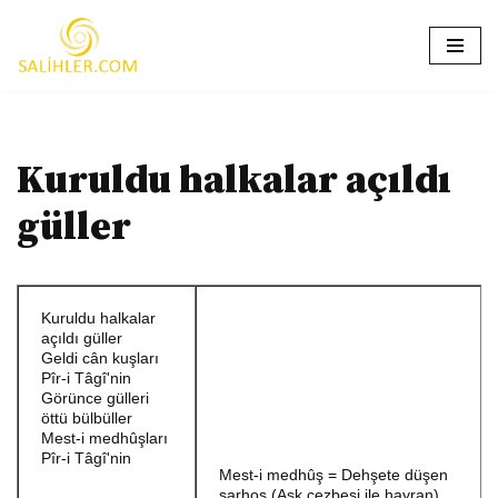
İçeriğe
geç
Kuruldu halkalar açıldı
güller
Kuruldu halkalar
açıldı güller
Geldi cân kuşları
Pîr-i Tâgî'nin
Görünce gülleri
öttü bülbüller
Mest-i medhûşları
Pîr-i Tâgî'nin
Mest-i medhûş = Dehşete düşen
sarhoş (Aşk cezbesi ile hayran).