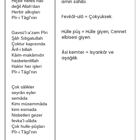
Hiçbir nefes hâlî
ismin sahibi.
değil Allah'dan
Herbir alkışları
Fevkâl-ulâ = Çokyüksek.
Pîr-i Tâgî'nin
Hülle pûş = Hülle giyen, Cennet
Gavsü'l-a'zam Pîri
elbisesi giyen.
Şâh Sıbgatullah
Çoktur kapısında
Ârif-i billah
Âsi kemter = İsyankâr ve
Kâim-makâmıdır
aşağılık.
hasbetenlillah
Haktır her işleri
Pîr-i Tâgî'nin
Çok sâlikler
seyrân eyler
semâda
Kimi müsemmâda
kimi esmada
Nisbetleri gezer
fevka'l-ulâda
Çok hulle-pûşları
Pîr-i Tâgî'nin