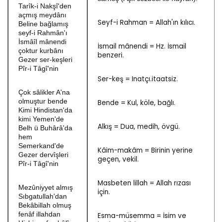
Tarîk-i Nakşî'den
açmış meydânı
Seyf-i Rahman = Allah'ın kılıcı.
Beline bağlamış
seyf-i Rahmân'ı
İsmâîl mânendi
İsmail mânendi = Hz. İsmail
çoktur kurbânı
benzeri.
Gezer ser-keşleri
Pîr-i Tâgî'nin
Ser-keş = Inatçı.itaatsiz.
Çok sâlikler A'na
olmuştur bende
Bende = Kul, köle, bağlı.
Kimi Hindistan'da
kimi Yemen'de
Alkış = Dua, medih, övgü.
Belh ü Buhârâ'da
hem
Semerkand'de
Kâim-makâm = Birinin yerine
Gezer dervîşleri
geçen, vekil.
Pîr-i Tâgî'nin
Masbeten lillah = Allah rızası
Mezûniyyet almış
için.
Sıbgatullah'dan
Bekâbillah olmuş
fenâf illahdan
Esma-müsemma = İsim ve