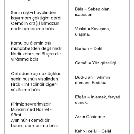
Bâis = Sebep olan,
Senin aşk-ı hayâlinden
icabeden.
kayırmam çektiğim derdi
Cemâlin arz(ı) kılmazsın
nedir noksanıma bâis
Vuslat = Kavuşma,
ulaşma.
Kamu bu âlemin aslı
muhabbetden değil midir
Burhan = Delil.
Nedir kahr-ı celâl içre dil-i
vîrânıma bâis
Cemâl = Yüz güzelliği.
Cefâdan kaçmaz âşıklar
Dud-u ah = Ahimin
senin hüsnün visalinden
dumanı. Beddua.
Firâk-ı infisâlindir ciğer-
sûzânıma bâis
Efgân = İnlemek, feryad
etmek.
Pîrimiz sevrerimizdir
Muhammed Hazret-i
Sâmî
Arz = Gösterme.
Anın nûr-ı cemâlidir
benim dermanıma bâis
Kahr-ı celâl = Celâl