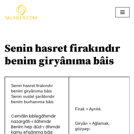
İçeriğe
geç
Senin hasret firakındır
benim giryânıma bâis
Senin hasret firakındır
benim giryânıma bâis
Senin vuslat şarâbındır
benim burhanıma bâis
Firak = Ayrılık.
Cemâlin kıblegâhımdır
nazargâh-ı ilâhımdır
Giryân = Ağlamak,
Benim hep dûd-ı âhımdır
gözyaşı.
kamu efgânıma bâis