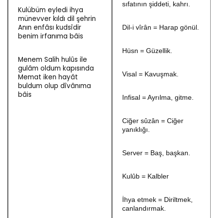
sıfatının şiddeti, kahrı.
Kulübüm eyledi ihya
münevver kıldı dil şehrin
Anın enfâsı kudsîdir
Dil-i vîrân = Harap gönül.
benim irfanıma bâis
Hüsn = Güzellik.
Menem Salih hulûs ile
gulâm oldum kapısında
Visal = Kavuşmak.
Memat iken hayât
buldum olup dîvânıma
bâis
Infisal = Ayrılma, gitme.
Ciğer sûzân = Ciğer
yanıklığı.
Server = Baş, başkan.
Kulûb = Kalbler
İhya etmek = Diriltmek,
canlandırmak.