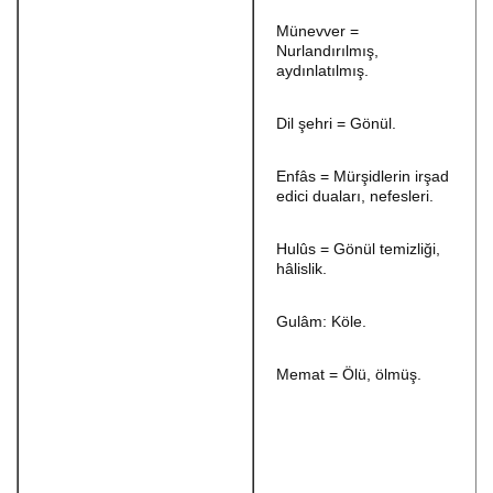
Münevver =
Nurlandırılmış,
aydınlatılmış.
Dil şehri = Gönül.
Enfâs = Mürşidlerin irşad
edici duaları, nefesleri.
Hulûs = Gönül temizliği,
hâlislik.
Gulâm: Köle.
Memat = Ölü, ölmüş.