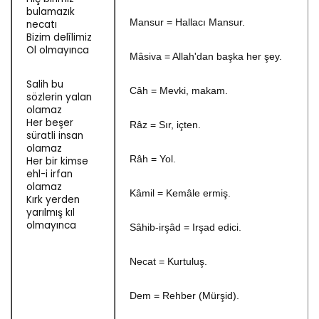
bulamazık
Mansur = Hallacı Mansur.
necatı
Bizim delîlimiz
Ol olmayınca
Mâsiva = Allah'dan başka her şey.
Salih bu
Câh = Mevki, makam.
sözlerin yalan
olamaz
Her beşer
Râz = Sır, içten.
süratli insan
olamaz
Râh = Yol.
Her bir kimse
ehl-i irfan
olamaz
Kâmil = Kemâle ermiş.
Kırk yerden
yarılmış kıl
olmayınca
Sâhib-irşâd = Irşad edici.
Necat = Kurtuluş.
Dem = Rehber (Mürşid).