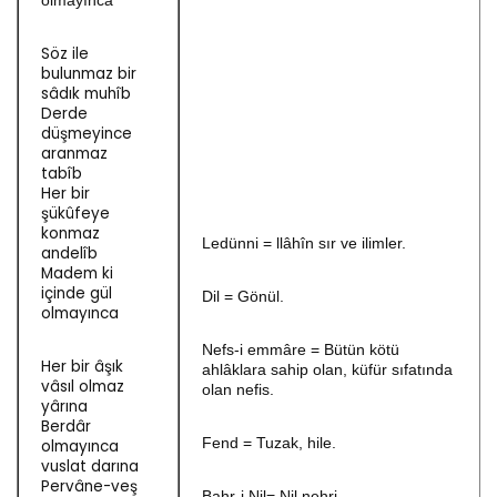
olmayınca
Söz ile
bulunmaz bir
sâdık muhîb
Derde
düşmeyince
aranmaz
tabîb
Her bir
şükûfeye
konmaz
Ledünni = llâhîn sır ve ilimler.
andelîb
Madem ki
içinde gül
Dil = Gönül.
olmayınca
Nefs-i emmâre = Bütün kötü
Her bir âşık
ahlâklara sahip olan, küfür sıfatında
vâsıl olmaz
olan nefis.
yârına
Berdâr
Fend = Tuzak, hile.
olmayınca
vuslat darına
Pervâne-veş
Bahr-i Nil= Nil nehri.