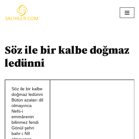
İçeriğe
geç
Söz ile bir kalbe doğmaz
ledünni
Söz ile bir kalbe
doğmaz ledünni
Bütün azaları dil
olmayınca
Nefs-i
emmârenin
bilinmez fendi
Gönül şehri
bahr-ı Nîl