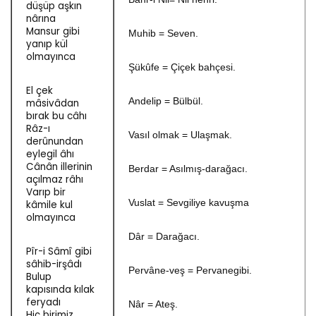
düşüp aşkın
nârına
Mansur gibi
Muhib = Seven.
yanıp kül
olmayınca
Şükûfe = Çiçek bahçesi.
El çek
Andelip = Bülbül.
mâsivâdan
bırak bu câhı
Râz-ı
Vasıl olmak = Ulaşmak.
derûnundan
eylegil âhı
Cânân illerinin
Berdar = Asılmış-darağacı.
açılmaz râhı
Varıp bir
Vuslat = Sevgiliye kavuşma
kâmile kul
olmayınca
Dâr = Darağacı.
Pîr-i Sâmî gibi
sâhib-irşâdı
Pervâne-veş = Pervanegibi.
Bulup
kapısında kılak
feryadı
Nâr = Ateş.
Hiç birimiz