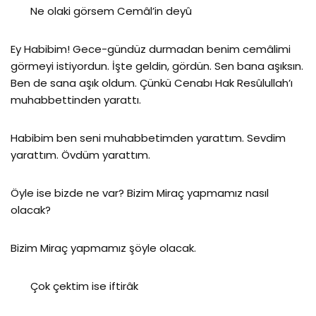
Ne olaki görsem Cemâl’in deyû
Ey Habibim! Gece-gündüz durmadan benim cemâlimi
görmeyi istiyordun. İşte geldin, gördün. Sen bana aşıksın.
Ben de sana aşık oldum. Çünkü Cenabı Hak Resûlullah’ı
muhabbettinden yarattı.
Habibim ben seni muhabbetimden yarattım. Sevdim
yarattım. Övdüm yarattım.
Öyle ise bizde ne var? Bizim Miraç yapmamız nasıl
olacak?
Bizim Miraç yapmamız şöyle olacak.
Çok çektim ise iftirâk