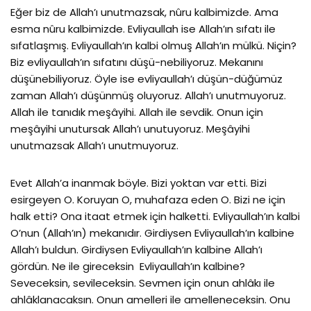
Eğer biz de Allah’ı unutmazsak, nûru kalbimizde. Ama
esma nûru kalbimizde. Evliyaullah ise Allah’ın sıfatı ile
sıfatlaşmış. Evliyaullah’ın kalbi olmuş Allah’ın mülkü. Niçin?
Biz evliyaullah’ın sıfatını düşü-nebiliyoruz. Mekanını
düşünebiliyoruz. Öyle ise evliyaullah’ı düşün-düğümüz
zaman Allah’ı düşünmüş oluyoruz. Allah’ı unutmuyoruz.
Allah ile tanıdık meşâyihi. Allah ile sevdik. Onun için
meşâyihi unutursak Allah’ı unutuyoruz. Meşâyihi
unutmazsak Allah’ı unutmuyoruz.
Evet Allah’a inanmak böyle. Bizi yoktan var etti. Bizi
esirgeyen O. Koruyan O, muhafaza eden O. Bizi ne için
halk etti? Ona itaat etmek için halketti. Evliyaullah’ın kalbi
O’nun (Allah’ın) mekanıdır. Girdiysen Evliyaullah’ın kalbine
Allah’ı buldun. Girdiysen Evliyaullah’ın kalbine Allah’ı
gördün. Ne ile gireceksin Evliyaullah’ın kalbine?
Seveceksin, sevileceksin. Sevmen için onun ahlâkı ile
ahlâklanacaksın. Onun amelleri ile amelleneceksin. Onu