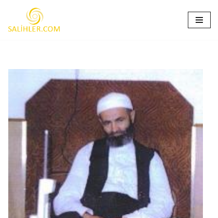
İçeriğe
geç