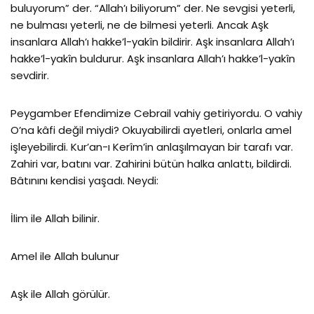
buluyorum” der. “Allah’ı biliyorum” der. Ne sevgisi yeterli,
ne bulması yeterli, ne de bilmesi yeterli. Ancak Aşk
insanlara Allah’ı hakke’l-yakîn bildirir. Aşk insanlara Allah’ı
hakke’l-yakîn buldurur. Aşk insanlara Allah’ı hakke’l-yakîn
sevdirir.
Peygamber Efendimize Cebrail vahiy getiriyordu. O vahiy
O’na kâfi değil miydi? Okuyabilirdi ayetleri, onlarla amel
işleyebilirdi. Kur’an-ı Kerîm’in anlaşılmayan bir tarafı var.
Zahiri var, batını var. Zahirini bütün halka anlattı, bildirdi.
Bâtınını kendisi yaşadı. Neydi:
İlim ile Allah bilinir.
Amel ile Allah bulunur
Aşk ile Allah görülür.