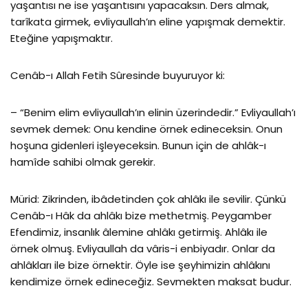
yaşantısı ne ise yaşantısını yapacaksın. Ders almak,
tarîkata girmek, evliyaullah’ın eline yapışmak demektir.
Eteğine yapışmaktır.
Cenâb-ı Allah Fetih Sûresinde buyuruyor ki:
– “Benim elim evliyaullah’ın elinin üzerindedir.” Evliyaullah’ı
sevmek demek: Onu kendine örnek edineceksin. Onun
hoşuna gidenleri işleyeceksin. Bunun için de ahlâk-ı
hamîde sahibi olmak gerekir.
Mürid: Zikrinden, ibâdetinden çok ahlâkı ile sevilir. Çünkü
Cenâb-ı Hâk da ahlâkı bize methetmiş. Peygamber
Efendimiz, insanlık âlemine ahlâkı getirmiş. Ahlâkı ile
örnek olmuş. Evliyaullah da vâris-i enbiyadır. Onlar da
ahlâkları ile bize örnektir. Öyle ise şeyhimizin ahlâkını
kendimize örnek edineceğiz. Sevmekten maksat budur.