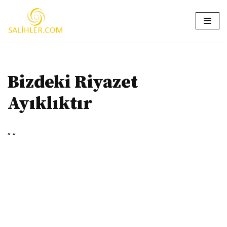
İçeriğe
geç
Bizdeki Riyazet
Ayıklıktır
” “