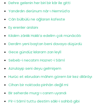
Dehre gelenin her biri bir kâr ile gitti
Yandırdın derûnum nâr-ı Nemrûd’a
Cân bülbülü ne ağlarsın kafeste
Ey erenler arslanı
Kılalım zârılık Hakk’a edelim çok münâcâtı
Derdim yeni baştan beni davaya düşürdü
Gece gündüz kılaram zarı leylî
Sebeb-i necatım Hazret-i Sâmî
Azrulayıp seni deyu gelmişem
Hurûc et ebrudan mâhım görem bir kez dilârâyı
Cihan bir noktada pinhân değil mi
Bir seherde murg-ı canım uyandı
Pîr-i Sâmî tuttu destim sâki-i sahbâ gibi