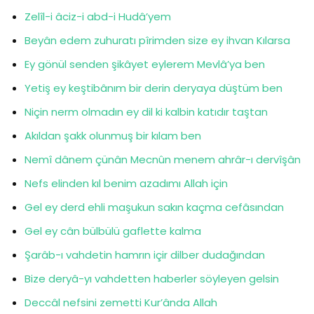
Zelîl-i âciz-i abd-i Hudâ’yem
Beyân edem zuhuratı pîrimden size ey ihvan Kılarsa
Ey gönül senden şikâyet eylerem Mevlâ’ya ben
Yetiş ey keştibânım bir derin deryaya düştüm ben
Niçin nerm olmadın ey dil ki kalbin katıdır taştan
Akıldan şakk olunmuş bir kılam ben
Nemî dânem çünân Mecnûn menem ahrâr-ı dervîşân
Nefs elinden kıl benim azadımı Allah için
Gel ey derd ehli maşukun sakın kaçma cefâsından
Gel ey cân bülbülü gaflette kalma
Şarâb-ı vahdetin hamrın içir dilber dudağından
Bize deryâ-yı vahdetten haberler söyleyen gelsin
Deccâl nefsini zemetti Kur’ânda Allah