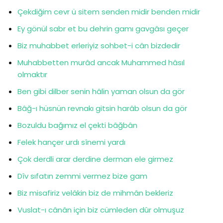
Çekdiğim cevr ü sitem senden midir benden midir
Ey gönül sabr et bu dehrin gamı gavgâsı geçer
Biz muhabbet erleriyiz sohbet-i cân bizdedir
Muhabbetten murâd ancak Muhammed hâsıl
olmaktır
Ben gibi dilber senin hâlin yaman olsun da gör
Bâğ-ı hüsnün revnakı gitsin harâb olsun da gör
Bozuldu bağımız el çekti bâğbân
Felek hançer urdı sînemi yardı
Çok derdli arar derdine derman ele girmez
Dîv sıfatın zemmi vermez bize gam
Biz misafiriz velâkin biz de mihmân bekleriz
Vuslat-ı cânân için biz cümleden dûr olmuşuz