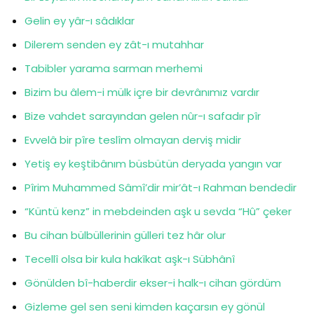
Gelin ey yâr-ı sâdıklar
Dilerem senden ey zât-ı mutahhar
Tabibler yarama sarman merhemi
Bizim bu âlem-i mülk içre bir devrânımız vardır
Bize vahdet sarayından gelen nûr-ı safadır pîr
Evvelâ bir pîre teslîm olmayan derviş midir
Yetiş ey keştibânım büsbütün deryada yangın var
Pîrim Muhammed Sâmî’dir mir’ât-ı Rahman bendedir
“Küntü kenz” in mebdeinden aşk u sevda “Hû” çeker
Bu cihan bülbüllerinin gülleri tez hâr olur
Tecellî olsa bir kula hakîkat aşk-ı Sübhânî
Gönülden bî-haberdir ekser-i halk-ı cihan gördüm
Gizleme gel sen seni kimden kaçarsın ey gönül