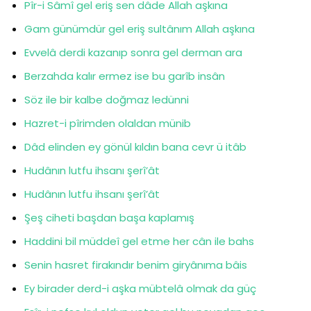
Pîr-i Sâmî gel eriş sen dâde Allah aşkına
Gam günümdür gel eriş sultânım Allah aşkına
Evvelâ derdi kazanıp sonra gel derman ara
Berzahda kalır ermez ise bu garîb insân
Söz ile bir kalbe doğmaz ledünni
Hazret-i pîrimden olaldan münib
Dâd elinden ey gönül kıldın bana cevr ü itâb
Hudânın lutfu ihsanı şerî’ât
Hudânın lutfu ihsanı şerî’ât
Şeş ciheti başdan başa kaplamış
Haddini bil müddeî gel etme her cân ile bahs
Senin hasret firakındır benim giryânıma bâis
Ey birader derd-i aşka mübtelâ olmak da güç