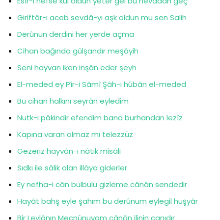
Esîr-i nefse kul oldun yeter gel bu nevadan geç
Giriftâr-ı aceb sevdâ-yı aşk oldun mu sen Salih
Derûnun derdini her yerde açma
Cihan bağında gülşandır meşâyih
Seni hayvan iken inşân eder şeyh
El-meded ey Pîr-i Sâmî Şâh-ı hûbân el-meded
Bu cihan halkını seyrân eyledim
Nutk-ı pâkindir efendim bana burhandan lezîz
Kapına varan olmaz mı telezzüz
Gezeriz hayvân-ı nâtık misâli
Sıdkı ile sâlik olan illâya giderler
Ey nefha-i cân bülbülü gizleme cânân sendedir
Hayât bahş eyle şahım bu derûnum eylegil huşyâr
Bir Leylânın Mecnûnuyam cânân ilinin canıdır