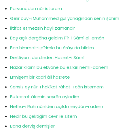
Pervaneden nâr isterem
Gelir bûy-ı Muhammed gül yanağından senin şahım
İltifat etmezsin hayli zamandır
Baş açık dergâha geldim Pîr-i Sâmî el-emân
Ben himmet-i pîrimle bu ârâyı da bildim
Dertliyem derdinden Hazret-i Sâmî
Nazar kıldım bu ekvâne bu esrarı nemî-dânem
Ermişem bir kadri âlî hazrete
Sensiz ey nûr-ı hakîkat râhat-ı cân istemem
Bu kesret âlemin seyrân eyledim
Nefha-i Rahmânîden açıldı meydân-ı adem
Nedir bu çektiğim cevr ile sitem
Bana dervîş demişler