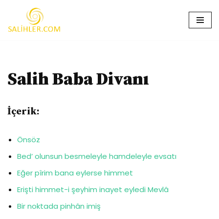
İçeriğe
geç
Salih Baba Divanı
İçerik:
Önsöz
Bed’ olunsun besmeleyle hamdeleyle evsatı
Eğer pîrim bana eylerse himmet
Erişti himmet-i şeyhim inayet eyledi Mevlâ
Bir noktada pinhân imiş