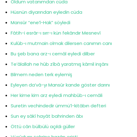
Oldum vatanımdan cüda
Hüsnün diyarından eyledin cüda
Mansûr “ene’l-Hak” söyledi
Fâtih-i esrâr-ı sırr-ı kün fekândır Mesnevî
Kulûb-ı mutmain olmak dilersen canımın canı
Bu şeb bana arz-ı cemâl eyledi dilber
Te’âlallah ne hûb zîbâ yaratmış kâmil inşânı
Bilmem neden terk eylemiş
Eyleyen da’vâ-yı Mansûr kande göster darını
Her kime kim arz eyledi mahbûb-ı cemâli
Suretin vechindedir ümmü’l-kitâbın defteri
Sun ey sâkî hayât bahrinden âbı
Öttü cân bülbülü açıldı güller
Vücûdum şehrine hazân erişti