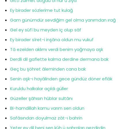
Gitti zulmet doğdu ol nûr u ziya
Ey birader sözlerime tut kulağ
Gam günümdür sevdiğim gel olma yanımdan ırağ
Gel ey sûfî bu meyden iç olup sâf
Ey birader sîret-i inşâna oldun mu vukuf
Tâ ezelden aklımı verdi benim yağmaya aşk
Derdli dil gaflette kalma derdine dermana bak
Geç bu şöhret âleminden cana bak
Senin aşk-ı hayâlinden gece gündüz döner eflâk
Kuruldu halkalar açıldı güller
Güzeller şâhısın hûblar sultânı
Bi-hamdillah kamu varım sen oldun
Safâsından doyulmaz zât-ı bahrin
Yeter ey dil beni sen kûh ü sahraları gezdirdin