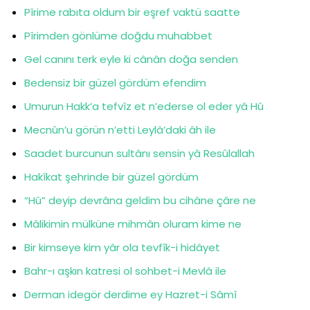
Pîrime rabıta oldum bir eşref vaktü saatte
Pîrimden gönlüme doğdu muhabbet
Gel canını terk eyle ki cânân doğa senden
Bedensiz bir güzel gördüm efendim
Umurun Hakk’a tefvîz et n’ederse ol eder yâ Hû
Mecnûn’u görün n’etti Leylâ’daki âh ile
Saadet burcunun sultânı sensin yâ Resûlallah
Hakîkat şehrinde bir güzel gördüm
“Hû” deyip devrâna geldim bu cihâne çâre ne
Mâlikimin mülküne mihmân oluram kime ne
Bir kimseye kim yâr ola tevfîk-i hidâyet
Bahr-ı aşkın katresi ol sohbet-i Mevlâ ile
Derman idegör derdime ey Hazret-i Sâmî