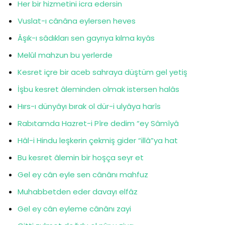
Her bir hizmetini icra edersin
Vuslat-ı cânâna eylersen heves
Âşık-ı sâdıkları sen gayrıya kılma kıyâs
Melûl mahzun bu yerlerde
Kesret içre bir aceb sahraya düştüm gel yetiş
İşbu kesret âleminden olmak istersen halâs
Hırs-ı dünyâyı bırak ol dür-i ulyâya harîs
Rabıtamda Hazret-i Pîre dedim “ey Sâmîyâ
Hâl-i Hindu leşkerin çekmiş gider “illâ”ya hat
Bu kesret âlemin bir hoşça seyr et
Gel ey cân eyle sen cânânı mahfuz
Muhabbetden eder davayı elfâz
Gel ey cân eyleme cânânı zayi