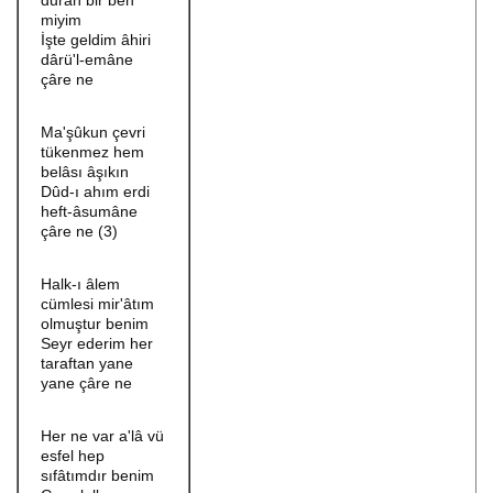
duran bir ben
miyim
İşte geldim âhiri
dârü'l-emâne
çâre ne
Ma'şûkun çevri
tükenmez hem
belâsı âşıkın
Dûd-ı ahım erdi
heft-âsumâne
çâre ne (3)
Halk-ı âlem
cümlesi mir'âtım
olmuştur benim
Seyr ederim her
taraftan yane
yane çâre ne
Her ne var a'lâ vü
esfel hep
sıfâtımdır benim