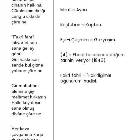
cihanın halkına
Mirat = Ayna.
Cümlesinin dirliği
ceng ü cidaldir
çâre ne
Keştüban = Kaptan.
"Fakrî fahrî'
Eşk-i Çeşmim = Gözyaşım.
ihtiyar et sen
sana gel ey
gönül
(4) = Ebcet hesabında doğum
Gel hakkı sen
tarihini veriyor (1846).
sende bul gitme
yabane çâre ne
Fakrî fahrî = "Fakirliğimle
öğünürüm' hadisi.
Gir muhabbet
âlemine giy
melâmet hırkasın
Halkı koy desin
sana olmuş
dîvâne çâre ne
Her kaza
çevganına karşı