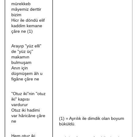
mürekkeb
mâyemiz derttir
bizim
Hicr ile döndü elif
kaddim kemane
çâre ne (1)
Arayıp "yüz elli"
de "yüz üç"
makamın
bulmuşam
Anın için
düşmüşem âh u
figâne çâre ne
"Otuz iki"nin "otuz
iki" kapısı
vardurur
Otuz iki hadimi
var hâricâne çâre
(1) = Ayrılık ile dimdik olan boyum
ne
büküldü.
Hem otuz iki