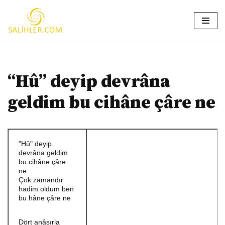
İçeriğe
geç
“Hû” deyip devrâna
geldim bu cihâne çâre ne
"Hû" deyip
devrâna geldim
bu cihâne çâre
ne
Çok zamandır
hadim oldum ben
bu hâne çâre ne
Dört anâsırla