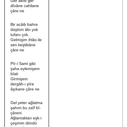
Ger akıllı ger
dîvâne cahilane
çâre ne
Bir acâib bahre
düştüm âbı yok
tufanı çok
Gelmişim ihlâs ile
sen keştibâne
çâre ne
Pîr-i Sami gibi
şaha eylemişem
bîati
Girmişem
dergâh-ı pîre
âşıkane çâre ne
Gel yeter ağlatma
şahım bu zaîf bî-
çâreni
Ağlamaktan eşk-i
çeşmim döndü