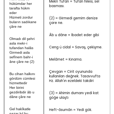
Mekri Tufan = Tufan hilesi, sel
hükümdar her
basması.
tarafta hükm
eder
Hizmeti zordur
(2) = Girmedi gemim denize
buların sadıkane
çare ne.
çâre ne
Âb u dâne = İbadet eder gibi
Olmadı dil şehri
asla mekr-i
Ceng ü cidal = Savaş, çekişme.
tufandan halâs
Girmedi asla
sefînem bahr-i
Melâmet = Kınama.
âne çâre ne (2)
Çevgan = Cirit oyununda
Bu cihan halkını
kullanılan değnek. Tasavvufta
gördüm cümlesi
Hz. Allah'ın ezeldeki takdiri
hizmettedir
Her birini
gezdiribdir âb u
(3) = Ahimin dumanı yedi kat
dâne çâre ne
göğe ulaştı
Gel hakîkatle
Heft-âsumân = Yedi gök.
nazar kıl bu