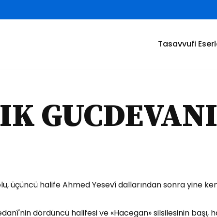
Tasavvufi Eserl
IK GUCDEVAN
lu, üçüncü halife Ahmed Yesevî dallarından sonra yine k
anî'nin dördüncü halifesi ve «Hacegan» silsilesinin başı,