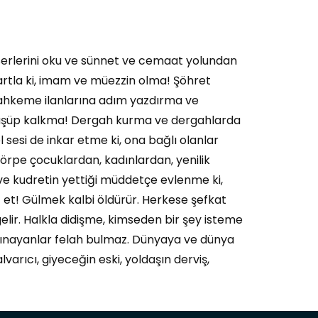
eserlerini oku ve sünnet ve cemaat yolundan
şartla ki, imam ve müezzin olma! Şöhret
Mahkeme ilanlarına adım yazdırma ve
düşüp kalkma! Dergah kurma ve dergahlarda
sesi de inkar etme ki, ona bağlı olanlar
 körpe çocuklardan, kadınlardan, yenilik
 ve kudretin yettiği müddetçe evlenme ki,
 et! Gülmek kalbi öldürür. Herkese şefkat
lir. Halkla didişme, kimseden bir şey isteme
 kınayanlar felah bulmaz. Dünyaya ve dünya
arıcı, giyeceğin eski, yoldaşın derviş,