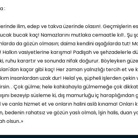
a :
lerinde ilim, edep ve takva üzerinde olasın!. Geçmişlerin 
n bucak bucak kaç! Namazlarını mutlaka cemaatle kıl!.. Şu 
larda da gözün olmasın; daima kendini aşağılarda tut! 
Halkın vasiyetlerine karışma! Padişah ve şehzadelerle 
, ruhu karartır ve sonunda nifak doğurur. Böyleyken güzel 
rslan'dan kaçar gibi kaç! Her zaman yalnızlığı tercih et ve
ım insanlardan uzak dur! Helal ye, şüpheli işlerden çekin
rirsin. . Çok gülme; hele kahkahayla gülmemeğe çok dikkat
şını bezeyip süsleme ki, dış mamurluğu iç haraplığından ge
 ve canla hizmet et ve onların halini aslâ kınama! Onları
denin rahatsız ve gözün yaslı olmalı, İşin halis, duan yalv
h olsun..»