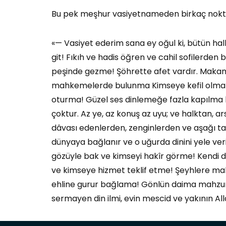
Bu pek meşhur vasiyetnameden birkaç nokt
«— Vasiyet ederim sana ey oğul ki, bütün hal
git! Fıkıh ve hadis öğren ve cahil sofilerde
peşinde gezme! Şöhrette afet vardır. Makam
mahkemelerde bulunma Kimseye kefil olma! 
oturma! Güzel ses dinlemeğe fazla kapılma ki
çoktur. Az ye, az konuş az uyu; ve halktan, a
dâvası edenlerden, zenginlerden ve aşağı tak
dünyaya bağlanır ve o uğurda dinini yele ve
gözüyle bak ve kimseyi hakîr görme! Kendi dı
ve kimseye hizmet teklif etme! Şeyhlere mal
ehline gurur bağlama! Gönlün daima mahzun, be
sermayen din ilmi, evin mescid ve yakının Alla