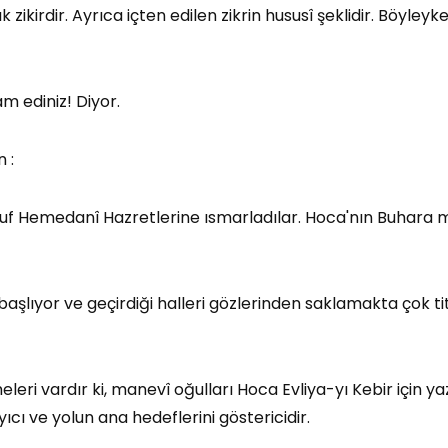
k zikirdir. Ayrıca içten edilen zikrin hususî şeklidir. Böy
m ediniz! Diyor.
n :
usuf Hemedanî Hazretlerine ısmarladılar. Hoca'nın Buhara
aşlıyor ve geçirdiği halleri gözlerinden saklamakta çok ti
eleri vardır ki, manevî oğulları Hoca Evliya-yı Kebir için 
yıcı ve yolun ana hedeflerini göstericidir.