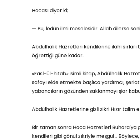
Hocası diyor ki;
— Bu, ledün ilmi meselesidir. Allah dilerse seni 
Abdülhalik Hazretleri kendilerine ilahî sırlar
öğrettiği güne kadar..
«Fasl-ül-hitab» isimli kitap, Abdülhalik Hazre
safayı elde etmekte başlıca yardımcı, şeriat
yabancıların gözünden saklanmayı şiar kabul
Abdülhalik Hazretlerine gizli zikri Hızır talim e
Bir zaman sonra Hoca Hazretleri Buhara'ya g
kendileri gibi gönül zıkriyle meşgul .. Böyle