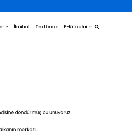
er
İlmihal
Textbook
E-Kitaplar
I
endisine döndürmüş bulunuyoruz.
 halkanın merkezi…