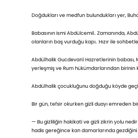
Doğdukları ve medfun bulundukları yer, Buha
Babasının ismi Abdülcemil.. Zamanında, Abdü
olanların baş vurduğu kapı.. Hızır ile sohbetle
Abdülhalik Gucdevanî Hazretlerinin babası,
yerleşmiş ve Rum hükümdarlarından birinin k
Abdülhalik çocukluğunu doğduğu köyde geçird
Bir gün, tefsir okurken gizli duayı emreden b
— Bu gizliliğin hakikati ve gizli zikrin yolu n
hadis gereğince kan damarlarında gezdiğini 