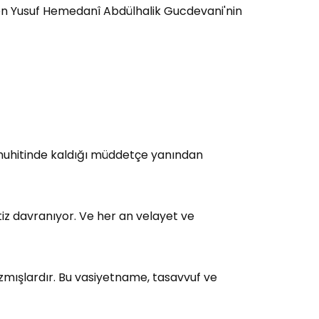
leyken Yusuf Hemedanî Abdülhalik Gucdevani'nin
 muhitinde kaldığı müddetçe yanından
tiz davranıyor. Ve her an velayet ve
yazmışlardır. Bu vasiyetname, tasavvuf ve