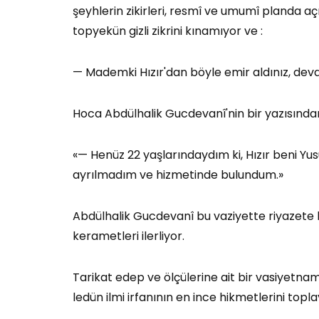
şeyhlerin zikirleri, resmî ve umumî planda açı
topyekün gizli zikrini kınamıyor ve :
— Mademki Hızır'dan böyle emir aldınız, deva
Hoca Abdülhalik Gucdevanî'nin bir yazısında
«— Henüz 22 yaşlarındaydım ki, Hızır beni Y
ayrılmadım ve hizmetinde bulundum.»
Abdülhalik Gucdevanî bu vaziyette riyazete b
kerametleri ilerliyor.
Tarikat edep ve ölçülerine ait bir vasiyetnam
ledün ilmi irfanının en ince hikmetlerini topla