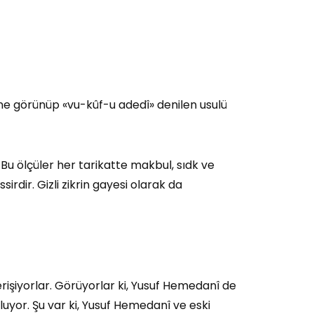
erine görünüp «vu-kûf-u adedî» denilen usulü
. Bu ölçüler her tarikatte makbul, sıdk ve
dir. Gizli zikrin gayesi olarak da
işiyorlar. Görüyorlar ki, Yusuf Hemedanî de
luyor. Şu var ki, Yusuf Hemedanî ve eski