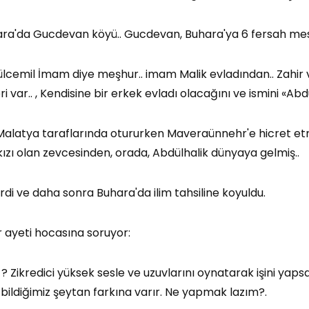
ra'da Gucdevan köyü.. Gucdevan, Buhara'ya 6 fersah mesaf
lcemil İmam diye meşhur.. imam Malik evladından.. Zahir v
ri var.. , Kendisine bir erkek evladı olacağını ve ismini «Ab
 Malatya taraflarında otururken Maveraünnehr'e hicret e
ızı olan zevcesinden, orada, Abdülhalik dünyaya gelmiş..
i ve daha sonra Buhara'da ilim tahsiline koyuldu.
ir ayeti hocasına soruyor:
edir ? Zikredici yüksek sesle ve uzuvlarını oynatarak işini y
bildiğimiz şeytan farkına varır. Ne yapmak lazım?.