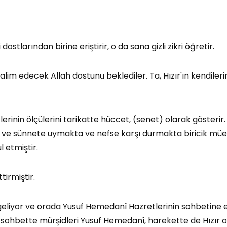
dostlarından birine eriştirir, o da sana gizli zikri öğretir.
ı talim edecek Allah dostunu beklediler. Ta, Hızır'ın kendil
tlerinin ölçülerini tarikatte hüccet, (senet) olarak gösterir
 ve sünnete uymakta ve nefse karşı durmakta biricik müessir
 etmiştir.
ttirmiştir.
eliyor ve orada Yusuf Hemedanî Hazretlerinin sohbetine er
ce, sohbette mürşidleri Yusuf Hemedanî, harekette de Hızır o