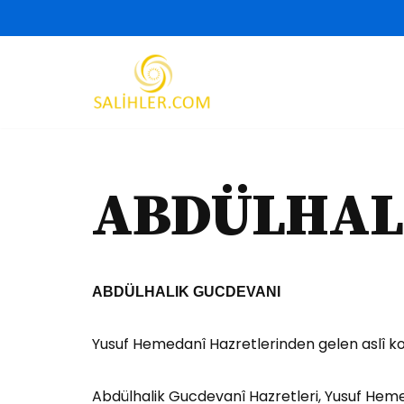
İçeriğe
geç
ABDÜLHAL
ABDÜLHALIK GUCDEVANI
Yusuf Hemedanî Hazretlerinden gelen aslî ko
Abdülhalik Gucdevanî Hazretleri, Yusuf Hemed