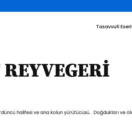
Tasavvufi Eserl
 REYVEGERİ
ncü halife­si ve ana kolun yürütücüsü. . Doğdukları ve öld