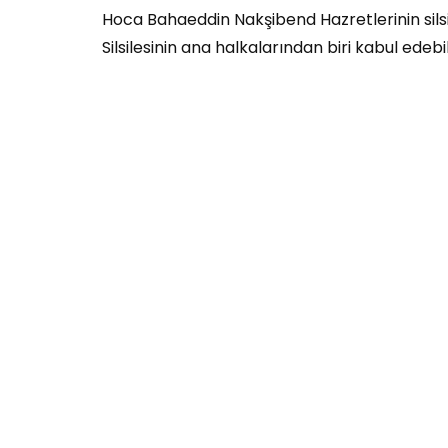
Hoca Bahaeddin Nakşibend Hazretlerinin silsi
Silsilesinin ana halkalarından biri ka­bul edebili