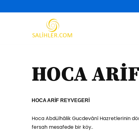
İçeriğe
geç
HOCA ARİF
HOCA ARİF REYVEGERİ
Hoca Abdülhâlik Gucdevânî Hazretlerinin dördü
fersah mesafede bir köy..