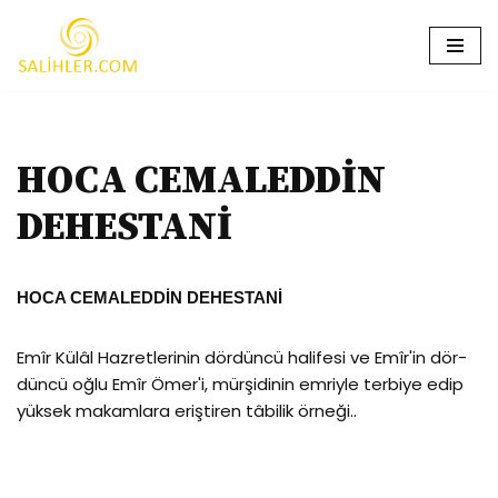
İçeriğe
geç
HOCA CEMALEDDİN
DEHESTANİ
HOCA CEMALEDDİN DEHESTANİ
Emîr Külâl Hazretlerinin dördüncü halifesi ve Emîr'in dör­
düncü oğlu Emîr Ömer'i, mürşidinin emriyle terbiye edip
yüksek makamlara eriştiren tâbilik örneği..