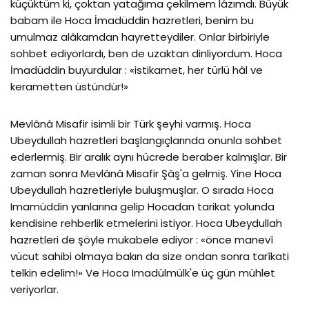
küçüktüm ki, çoktan ya­tağıma çekilmem lâzımdı. Büyük
babam ile Hoca İmadüddin haz­retleri, benim bu
umulmaz alâkamdan hayretteydiler. Onlar bir­biriyle
sohbet ediyorlardı, ben de uzaktan dinliyordum. Hoca
İmadüddin buyurdular : «istikamet, her türlü hâl ve
kerametten üstündür!»
Mevlânâ Misafir isimli bir Türk şeyhi varmış. Hoca
Ubeydullah hazretleri başlangıçlarında onunla sohbet
ederlermiş. Bir aralık aynı hücrede beraber kalmışlar. Bir
zaman sonra Mevlânâ Misafir Şâş'a gelmiş. Yine Hoca
Ubeydullah hazretleriyle buluş­muşlar. O sırada Hoca
Imamüddin yanlarına gelip Hocadan tari­kat yolunda
kendisine rehberlik etmelerini istiyor. Hoca Ubeydul­lah
hazretleri de şöyle mukabele ediyor : «önce manevî
vücut sa­hibi olmaya bakın da size ondan sonra tarîkati
telkin edelim!» Ve Hoca Imadülmülk'e üç gün mühlet
veriyorlar.