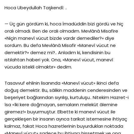
Hoca Ubeydullah Taşkendî: ..
— Üç gün gördüm ki, hoca İmadüddin bizi gördü ve hiç
ora­lı olmadı. Ben de oralı olmadım. Mevlânâ Misafire
«Niçin mane­vî vücut bizde vardır demediler?» diye
sordum. Bu defa Mevlâ­nâ Misafir «Manevî vücut ne
demektir?» demez mi?.. Anladım ki, kendisinin bu
ıstılahtan haberi yok. Ona, «Manevî vücut, mane­vî
vücuda istekli olmaktır» dedim.
Tasavvuf ehlinin lisanında «Manevî vücut» ikinci defa
doğuş demektir. Bu, sâlikin maddenin cenderesinden ve
beşeriyet bağ­larından sıyrılışı, kurtuluşu.. Nitekim Hazret-i
îsa «îki kere doğ­mayan, semaların melekût âlemine
giremez!» buyurmuştur. El­bette ki manevî vücut ile
gerçekleşen bir insanın ayrıca tarikat istemesine ihtiyaç
kalmaz, fakat Hoca hazretlerinin buyurdukla­rı noktada
«Manevî vücut» sadece bu ihtiyacı hissetmek ve ona