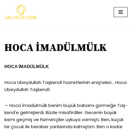
İçeriğe
geç
HOCA İMADÜLMÜLK
HOCA İMADÜLMÜLK
Hoca Ubeydullah Taşkendî hazretlerinin enişteleri… Hoca
Ubeydullah Taşkendî:
— Hoca İmadülmülk benim büyük babamı görmeğe Taş-
kend'e gelmişlerdi. Bizde misafirdiler. Gecenin büyük
kısmı geç­miş ve hizmetçiler uykuya varmıştı. Ben, küçük
bir çocuk ile be­raber yanlarında kalmıştım. Ben o kadar