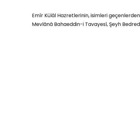
Emîr Külâl Hazretlerinin, isimleri geçenlerde
Mevlânâ Bahaeddin-i Tavayesî, Şeyh Bedred