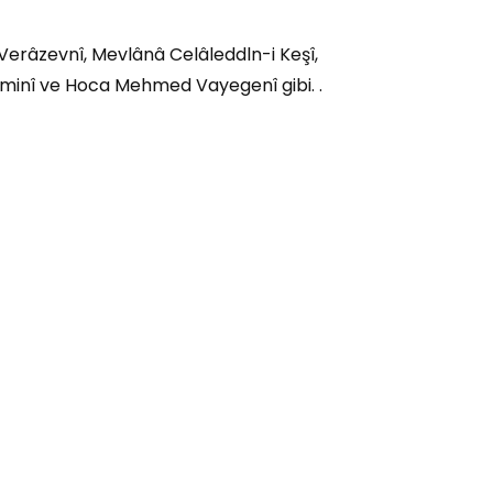
 Verâzevnî, Mevlânâ Celâleddln-i Keşî,
minî ve Hoca Mehmed Vayegenî gibi. .