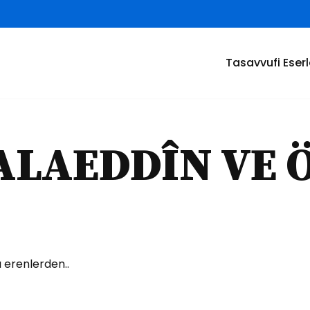
Tasavvufi Eserl
ALAEDDÎN VE 
a erenlerden..