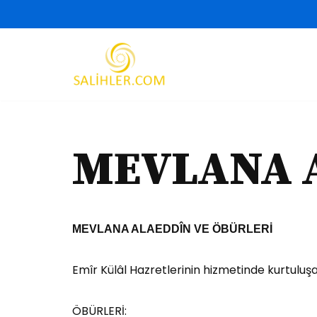
İçeriğe
geç
MEVLANA 
MEVLANA ALAEDDÎN VE ÖBÜRLERİ
Emîr Külâl Hazretlerinin hizmetinde kurtuluş
ÖBÜRLERİ: