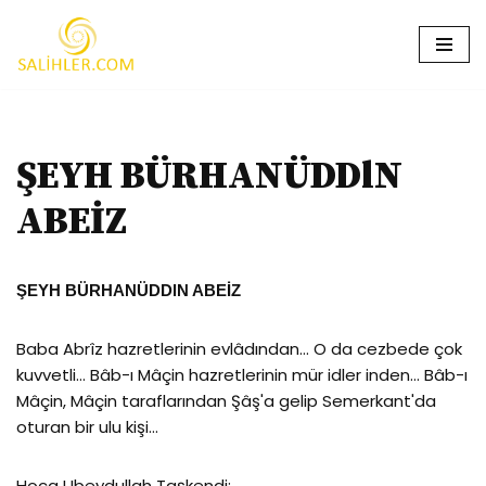
İçeriğe
geç
ŞEYH BÜRHANÜDDlN
ABEİZ
ŞEYH BÜRHANÜDDlN ABEİZ
Baba Abrîz hazretlerinin evlâdından… O da cezbede çok
kuvvetli… Bâb-ı Mâçin hazretlerinin mür idler inden… Bâb-ı
Mâçin, Mâçin taraflarından Şâş'a gelip Semerkant'da
oturan bir ulu kişi…
Hoca Ubeydullah Taşkendi: