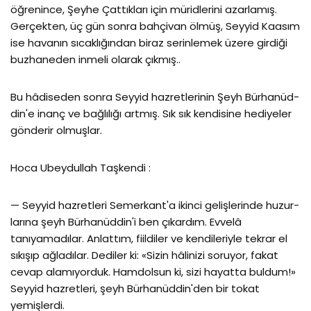
öğrenince, Şeyhe Çattıkları için müridlerini azarlamış.
Gerçekten, üç gün sonra bahçivan ölmüş, Seyyid Kaasım
ise havanın sıcaklığından biraz serinlemek üzere girdiği
buzhaneden inmeli olarak çıkmış..
Bu hâdiseden sonra Seyyid hazretlerinin Şeyh Bürhanüd-
din'e inanç ve bağlılığı artmış. Sık sık kendisine hediyeler
gönde­rir olmuşlar.
Hoca Ubeydullah Taşkendi :
— Seyyid hazretleri Semerkant'a ikinci gelişlerinde huzur­
larına şeyh Bürhanüddin'i ben çıkardım. Evvelâ
tanıyamadılar. Anlattım, fiildiler ve kendileriyle tekrar el
sıkışıp ağladılar. De­diler ki: «Sizin hâlinizi soruyor, fakat
cevap alamıyorduk. Hamdolsun ki, sizi hayatta buldum!»
Seyyid hazretleri, şeyh Bürhanüddin'den bir tokat
yemişlerdi.