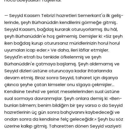
— Seyyid Kaasım Tebrizî hazretleri Semerkant'a ilk geliş­
lerinde, şeyh Bürhanüddin kendilerini görmeğe gitmiş..
Seyyid Kaasım, bağdaş kurarak oturuyorlarmış. Bu hâl,
şeyh Bürhanüddin'e hoş gelmemiş. Demişler ki: «Siz şeyh
iken bağdaş kurup oturursanız müridlerinizin horul horul
uyumaları icap eder.» Ve daha, ileri lâflar etmişler.
Seyyid'in etrafı bu tenkide öfkelenmiş ve şeyh
Bürhanüddin'e çatmaya başlamış. Şeyh aldırmamış ve
Seyyid dizleri üstüne oturuncaya kadar ihtarlarında
devam etmiş. Biraz sonra Seyyid, taharet için dışarıya
çıkınca şeyhe çatan kim­seler onu sîgaya çekmişler…
Kendisine tevhid ve şeriat meselele­rinden sual üstüne
sual sormaya davranmışlar. Şeyh onlara demiş ki: «Ben-
bunları bilmem; benim bildiğim bir şey varsa o da Seyyid
hazretlerinin üç gün sonra bahçivanını kaybedeceği ve
on­dan sonra da kendisine felç geleceğidir.» Şeyh bu söz
üzerine kal­kıp gitmiş. Taharetten dönen Seyyid vaziyeti